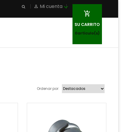
Mi cuenta
person_outline

SU CARRITO
0
artículo(s)
Ordenar por: