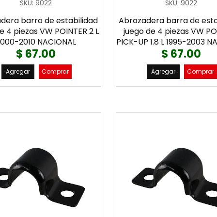
SKU
:
9022
SKU
:
9022
dera barra de estabilidad
Abrazadera barra de esta
de 4 piezas VW POINTER 2 L
juego de 4 piezas VW P
2000-2010 NACIONAL
PICK-UP 1.8 L 1995-2003 
$ 67.00
$ 67.00
Agregar
Comprar
Agregar
Comprar