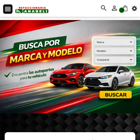



0