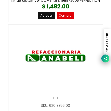
Kit de clutch VW COMBI 1.8 L 1988-2005 PERFECTION
$ 1,482.00
Agregar
Comprar
COMPARTIR
LUK
SKU
:
620 3356 00