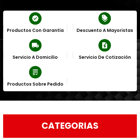
verified
discount
Productos Con Garantía
Descuento A Mayoristas
local_shipping
request_quote
Servicio A Domicilio
Servicio De Cotización
grading
Productos Sobre Pedido
CATEGORIAS