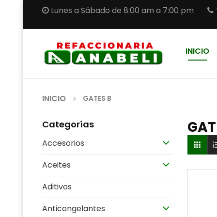
Lunes a Sábado de 8:00 am a 7:00 pm
INICIO
INICIO
GATES B
GAT
Categorías
Accesorios

Aceites
Aditivos
Anticongelantes