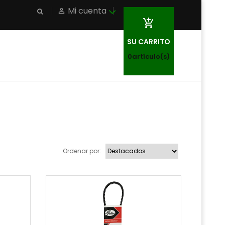
Mi cuenta
person_outline

SU CARRITO
0
artículo(s)
Ordenar por: