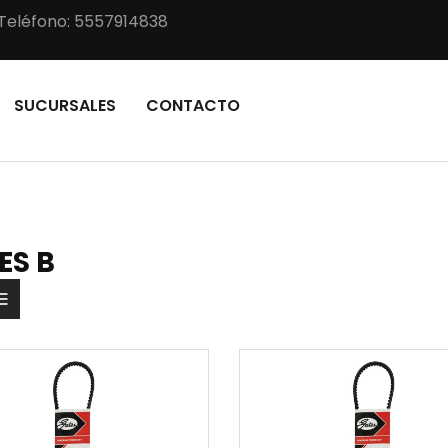
Teléfono: 5557914838
SUCURSALES
CONTACTO
ES B
