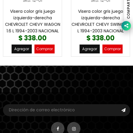
COMPARTIR
SKU
:
12-01
SKU
:
12-01
Visera color gris juego
Visera color gris juego
izquierda-derecha
izquierda-derecha
CHEVROLET CHEVY WAGON
CHEVROLET CHEVY SWING 1.6
1.6 L 1994-2003 NACIONAL
L 1994-2003 NACIONAL
$ 338.00
$ 338.00
Agregar
Comprar
Agregar
Comprar