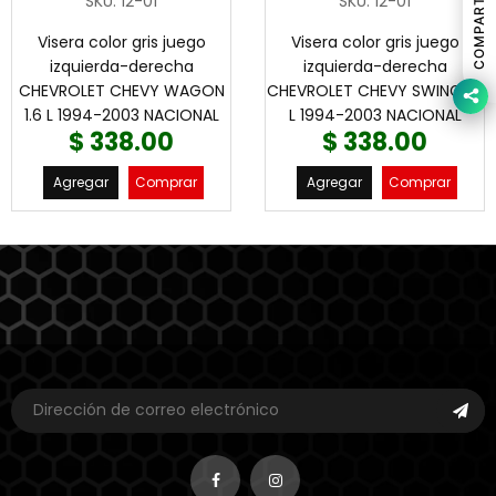
COMPARTIR
SKU
:
12-01
SKU
:
12-01
Visera color gris juego
Visera color gris juego
izquierda-derecha
izquierda-derecha
CHEVROLET CHEVY WAGON
CHEVROLET CHEVY SWING 1.6
1.6 L 1994-2003 NACIONAL
L 1994-2003 NACIONAL
$ 338.00
$ 338.00
Agregar
Comprar
Agregar
Comprar