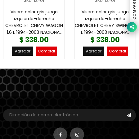
COMPARTIR
SKU
:
12-01
SKU
:
12-01
Visera color gris juego
Visera color gris juego
izquierda-derecha
izquierda-derecha
CHEVROLET CHEVY WAGON
CHEVROLET CHEVY SWING 1.6
1.6 L 1994-2003 NACIONAL
L 1994-2003 NACIONAL
$ 338.00
$ 338.00
Agregar
Comprar
Agregar
Comprar