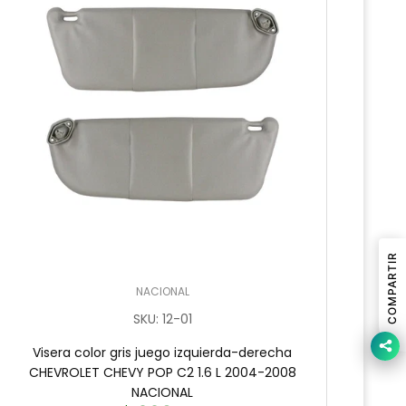
COMPARTIR
NACIONAL
SKU
:
12-01
Visera color gris juego izquierda-derecha
V
CHEVROLET CHEVY POP C2 1.6 L 2004-2008
CHEV
NACIONAL