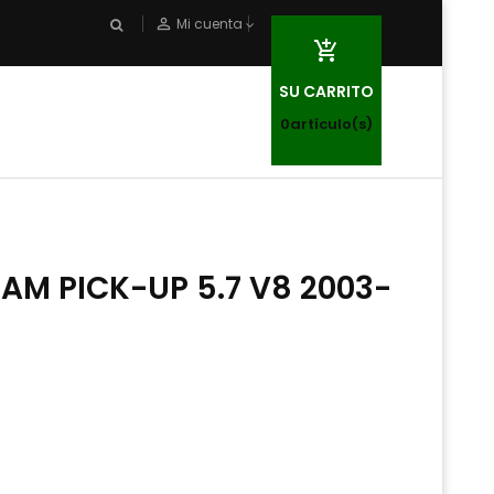
person_outline
Mi cuenta

SU CARRITO
0
artículo(s)
RAM PICK-UP 5.7 V8 2003-