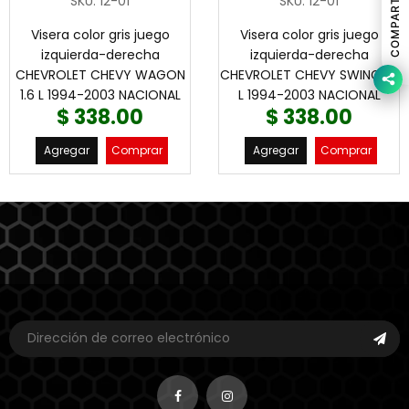
COMPARTIR
SKU
:
12-01
SKU
:
12-01
Visera color gris juego
Visera color gris juego
izquierda-derecha
izquierda-derecha
CHEVROLET CHEVY WAGON
CHEVROLET CHEVY SWING 1.6
1.6 L 1994-2003 NACIONAL
L 1994-2003 NACIONAL
$ 338.00
$ 338.00
Agregar
Comprar
Agregar
Comprar