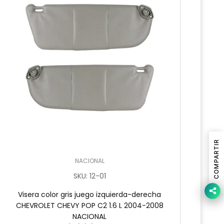
COMPARTIR
NACIONAL
SKU
:
12-01
Visera color gris juego izquierda-derecha
V
CHEVROLET CHEVY POP C2 1.6 L 2004-2008
CHEV
NACIONAL