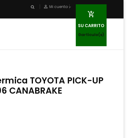
person_outline
Mi cuenta

SU CARRITO
0
artículo(s)
cermica TOYOTA PICK-UP
996 CANABRAKE