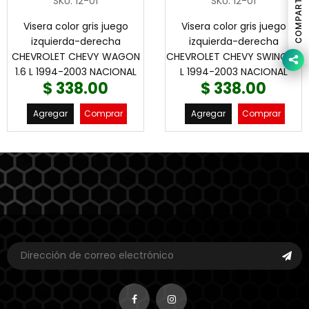
COMPARTIR
SKU
:
12-01
SKU
:
12-01
Visera color gris juego
Visera color gris juego
izquierda-derecha
izquierda-derecha
CHEVROLET CHEVY WAGON
CHEVROLET CHEVY SWING 1.6
1.6 L 1994-2003 NACIONAL
L 1994-2003 NACIONAL
$ 338.00
$ 338.00
Agregar
Comprar
Agregar
Comprar