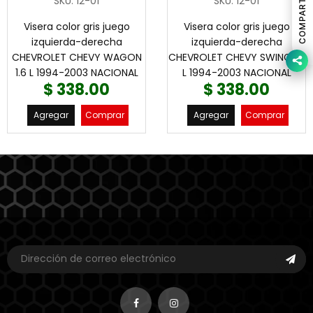
COMPARTIR
SKU
:
12-01
SKU
:
12-01
Visera color gris juego
Visera color gris juego
izquierda-derecha
izquierda-derecha
CHEVROLET CHEVY WAGON
CHEVROLET CHEVY SWING 1.6
1.6 L 1994-2003 NACIONAL
L 1994-2003 NACIONAL
$ 338.00
$ 338.00
Agregar
Comprar
Agregar
Comprar