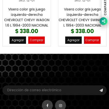
COMPARTIR
SKU
:
12-01
SKU
:
12-01
Visera color gris juego
Visera color gris juego
izquierda-derecha
izquierda-derecha
CHEVROLET CHEVY WAGON
CHEVROLET CHEVY SWING 1.6
1.6 L 1994-2003 NACIONAL
L 1994-2003 NACIONAL
$ 338.00
$ 338.00
Agregar
Comprar
Agregar
Comprar