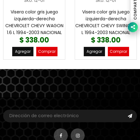
COMPARTIR
SKU
:
12-01
SKU
:
12-01
Visera color gris juego
Visera color gris juego
izquierda-derecha
izquierda-derecha
CHEVROLET CHEVY WAGON
CHEVROLET CHEVY SWING 1.6
1.6 L 1994-2003 NACIONAL
L 1994-2003 NACIONAL
$ 338.00
$ 338.00
Agregar
Comprar
Agregar
Comprar