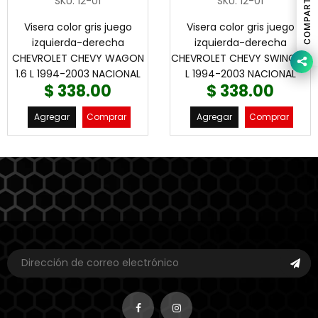
COMPARTIR
SKU
:
12-01
SKU
:
12-01
Visera color gris juego
Visera color gris juego
izquierda-derecha
izquierda-derecha
CHEVROLET CHEVY WAGON
CHEVROLET CHEVY SWING 1.6
1.6 L 1994-2003 NACIONAL
L 1994-2003 NACIONAL
$ 338.00
$ 338.00
Agregar
Comprar
Agregar
Comprar