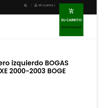
person_outline
Mi cuenta

SU CARRITO
0
artículo(s)
ero izquierdo BOGAS
 XE 2000-2003 BOGE