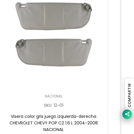
COMPARTIR
NACIONAL
SKU
:
12-01
Visera color gris juego izquierda-derecha
V
CHEVROLET CHEVY POP C2 1.6 L 2004-2008
CHEV
NACIONAL