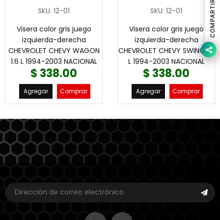
COMPARTIR
SKU
:
12-01
SKU
:
12-01
Visera color gris juego
Visera color gris juego
izquierda-derecha
izquierda-derecha
CHEVROLET CHEVY WAGON
CHEVROLET CHEVY SWING 1.6
1.6 L 1994-2003 NACIONAL
L 1994-2003 NACIONAL
$ 338.00
$ 338.00
Agregar
Comprar
Agregar
Comprar