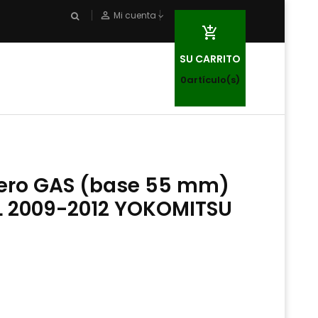
person_outline
Mi cuenta

SU CARRITO
0
artículo(s)
ero GAS (base 55 mm)
 L 2009-2012 YOKOMITSU