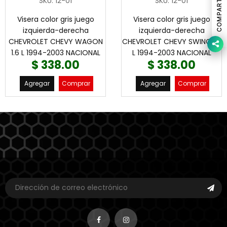
COMPARTIR
SKU
:
12-01
SKU
:
12-01
Visera color gris juego
Visera color gris juego
izquierda-derecha
izquierda-derecha
CHEVROLET CHEVY WAGON
CHEVROLET CHEVY SWING 1.6
1.6 L 1994-2003 NACIONAL
L 1994-2003 NACIONAL
$ 338.00
$ 338.00
Agregar
Comprar
Agregar
Comprar