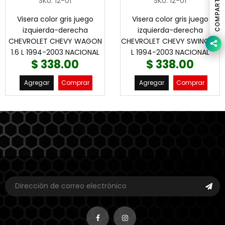
COMPARTIR
SKU
:
12-01
SKU
:
12-01
Visera color gris juego
Visera color gris juego
izquierda-derecha
izquierda-derecha
CHEVROLET CHEVY WAGON
CHEVROLET CHEVY SWING 1.6
1.6 L 1994-2003 NACIONAL
L 1994-2003 NACIONAL
$ 338.00
$ 338.00
Agregar
Comprar
Agregar
Comprar