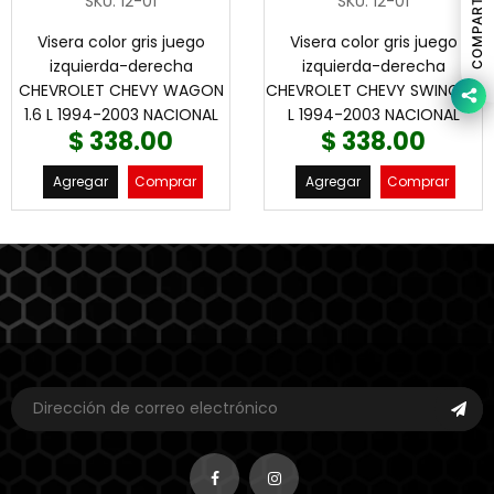
COMPARTIR
SKU
:
12-01
SKU
:
12-01
Visera color gris juego
Visera color gris juego
izquierda-derecha
izquierda-derecha
CHEVROLET CHEVY WAGON
CHEVROLET CHEVY SWING 1.6
1.6 L 1994-2003 NACIONAL
L 1994-2003 NACIONAL
$ 338.00
$ 338.00
Agregar
Comprar
Agregar
Comprar