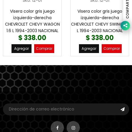
COMPARTIR
SKU
:
12-01
SKU
:
12-01
Visera color gris juego
Visera color gris juego
izquierda-derecha
izquierda-derecha
CHEVROLET CHEVY WAGON
CHEVROLET CHEVY SWING 1.6
1.6 L 1994-2003 NACIONAL
L 1994-2003 NACIONAL
$ 338.00
$ 338.00
Agregar
Comprar
Agregar
Comprar