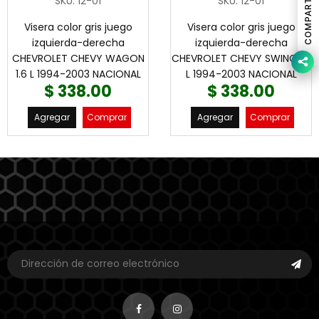
COMPARTIR
SKU
:
12-01
SKU
:
12-01
Visera color gris juego
Visera color gris juego
izquierda-derecha
izquierda-derecha
CHEVROLET CHEVY WAGON
CHEVROLET CHEVY SWING 1.6
1.6 L 1994-2003 NACIONAL
L 1994-2003 NACIONAL
$ 338.00
$ 338.00
Agregar
Comprar
Agregar
Comprar