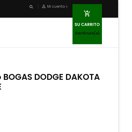
person_outline
Mi cuenta

SU CARRITO
0
artículo(s)
ro BOGAS DODGE DAKOTA
E