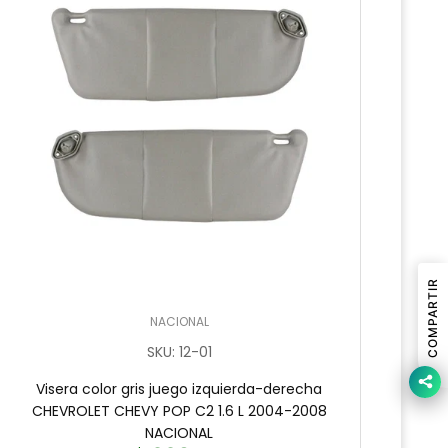
COMPARTIR
NACIONAL
SKU
:
12-01
Visera color gris juego izquierda-derecha
V
CHEVROLET CHEVY POP C2 1.6 L 2004-2008
CHEV
NACIONAL